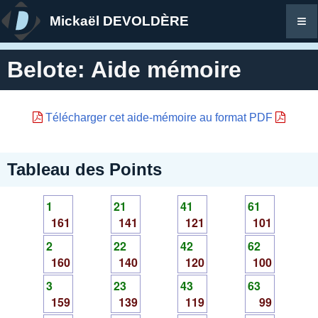
≡
Mickaël DEVOLDÈRE
Belote: Aide mémoire
Télécharger cet aide-mémoire au format PDF
Tableau des Points
1
21
41
61
161
141
121
101
2
22
42
62
160
140
120
100
3
23
43
63
159
139
119
99