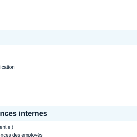
ication
nces internes
ntiel)
étences des employés