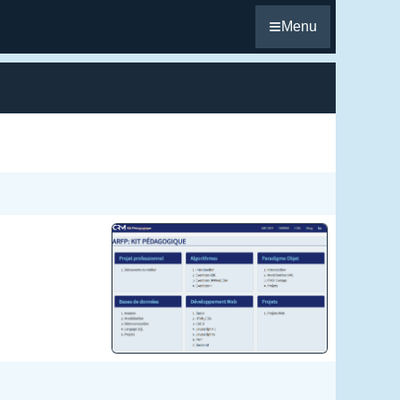
≡
Menu