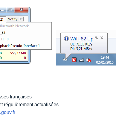
esses françaises
t régulièrement actualisées
.gouv.fr