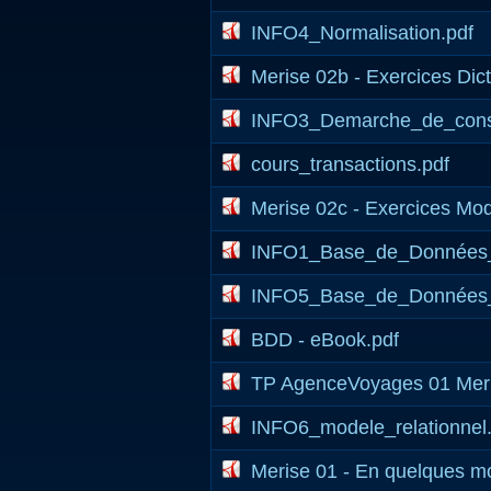
INFO4_Normalisation.pdf
Merise 02b - Exercices Dic
INFO3_Demarche_de_const
cours_transactions.pdf
Merise 02c - Exercices Mod
INFO1_Base_de_Données_c
INFO5_Base_de_Données_C
BDD - eBook.pdf
TP AgenceVoyages 01 Meri
INFO6_modele_relationnel.
Merise 01 - En quelques mo